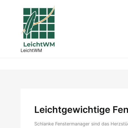
Zum
Inhalt
springen
LeichtWM
Leichtgewichtige Fe
Schlanke Fenstermanager sind das Herzstück