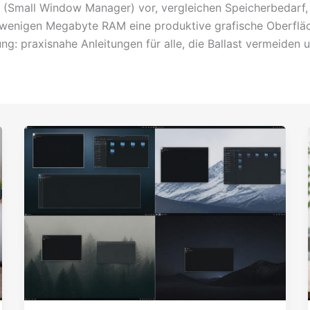
(Small Window Manager) vor, vergleichen Speicherbedarf, 
 wenigen Megabyte RAM eine produktive grafische Oberfläch
: praxisnahe Anleitungen für alle, die Ballast vermeiden un